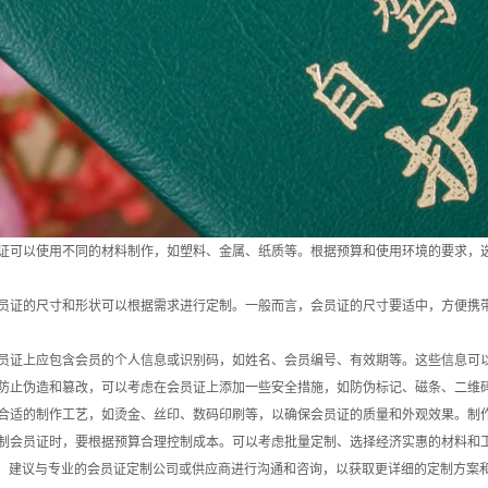
会员证可以使用不同的材料制作，如塑料、金属、纸质等。根据预算和使用环境的要求
：会员证的尺寸和形状可以根据需求进行定制。一般而言，会员证的尺寸要适中，方便
：会员证上应包含会员的个人信息或识别码，如姓名、会员编号、有效期等。这些信息
为了防止伪造和篡改，可以考虑在会员证上添加一些安全措施，如防伪标记、磁条、二
选择合适的制作工艺，如烫金、丝印、数码印刷等，以确保会员证的质量和外观效果。制
在定制会员证时，要根据预算合理控制成本。可以考虑批量定制、选择经济实惠的材料
，建议与专业的会员证定制公司或供应商进行沟通和咨询，以获取更详细的定制方案